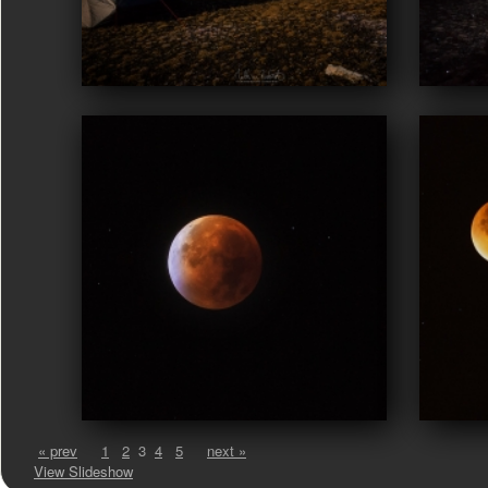
« prev
1
2
3
4
5
next »
View Slideshow