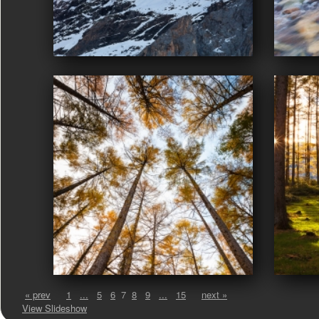
« prev
1
...
5
6
7
8
9
...
15
next »
View Slideshow