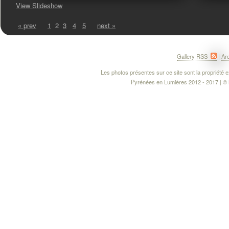
View Slideshow
« prev
1
2
3
4
5
next »
Gallery RSS
|
Ar
Les photos présentes sur ce site sont la propriété ex
Pyrénées en Lumières 2012 - 2017 | © M