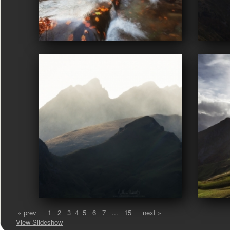
« prev
1
2
3
4
5
6
7
...
15
next »
View Slideshow